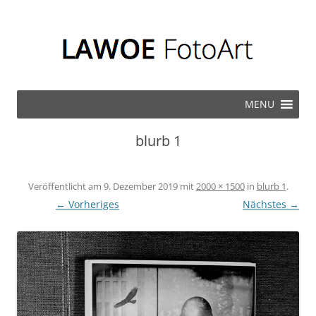
Zum Inhalt springen
MENU
blurb 1
Veröffentlicht am
9. Dezember 2019
mit
2000 × 1500
in
blurb 1
.
← Vorheriges
Nächstes →