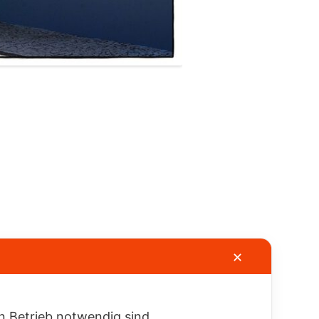
✕
en Betrieb notwendig sind.