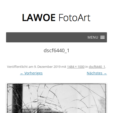
Zum Inhalt springen
MENU
dscf6440_1
Veröffentlicht am
9. Dezember 2019
mit
1484 × 1000
in
dscf6440_1
.
← Vorheriges
Nächstes →