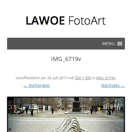
Zum Inhalt springen
MENU
IMG_6719v
Veröffentlicht am
29. Juli 2017
mit
500 × 500
in
IMG_6719v
.
← Vorheriges
Nächstes →