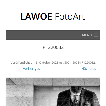
Zum Inhalt springen
MENU
P1220032
Veröffentlicht am
3. Oktober 2023
mit
500 × 500
in
P1220032
.
← Vorheriges
Nächstes →