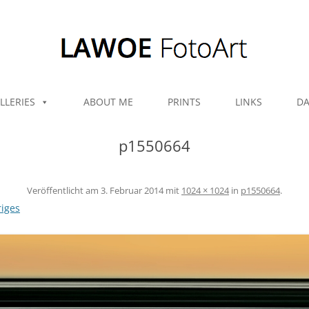
Zum Inhalt springen
LLERIES
ABOUT ME
PRINTS
LINKS
DA
p1550664
Veröffentlicht am
3. Februar 2014
mit
1024 × 1024
in
p1550664
.
iges