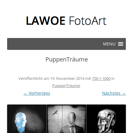
Zum Inhalt springen
MENU
PuppenTräume
Veröffentlicht am
19. November 2014
mit
750 × 1000
in
PuppenTräume
.
← Vorheriges
Nächstes →